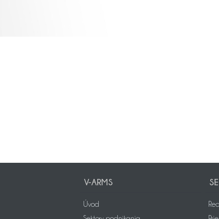
V-ARMS
SE
Úvod
Rea
Sektory podnikania
Pri