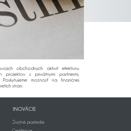
vojich obchodných aktivít efektívnu
 projektov s privátnymi partnermi,
i. Poskytujeme možnosť na finančnej
etích strán.
INOVÁCIE
Životné prostredie
Certifikácie