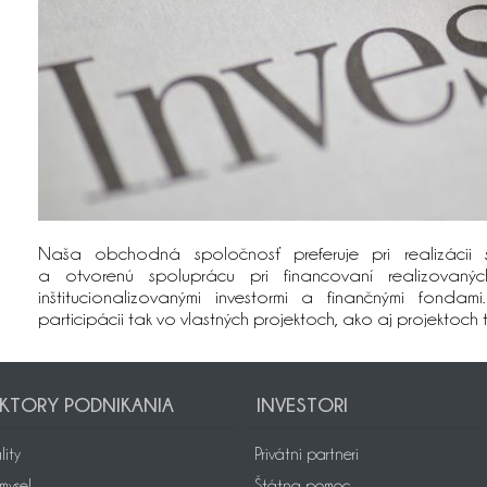
Naša obchodná spoločnosť preferuje pri realizácii s
a otvorenú spoluprácu pri financovaní realizovaných
inštitucionalizovanými investormi a finančnými fondam
participácii tak vo vlastných projektoch, ako aj projektoch tr
KTORY PODNIKANIA
INVESTORI
lity
Privátni partneri
emysel
Štátna pomoc